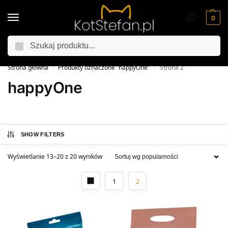
0
Szukaj
Jesienna promocja
25% rabatu z kodem „25procent”
Strona główna
Produkty oznaczone “happyOne”
Strona 2
/
/
happyOne
SHOW FILTERS
Wyświetlanie 13–20 z 20 wyników
1
2