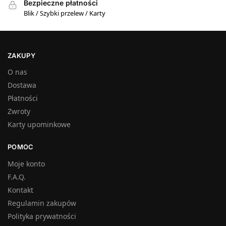
Bezpieczne płatności
Blik / Szybki przelew / Karty
ZAKUPY
O nas
Dostawa
Płatności
Zwroty
Karty upominkowe
POMOC
Moje konto
F.A.Q.
Kontakt
Regulamin zakupów
Polityka prywatności