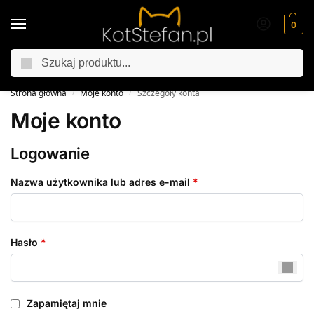
0
Szukaj
Jesienna promocja
25% rabatu z kodem „25procent”
Strona główna
Moje konto
Szczegóły konta
/
/
Moje konto
Logowanie
Nazwa użytkownika lub adres e-mail
*
Hasło
*
Zapamiętaj mnie