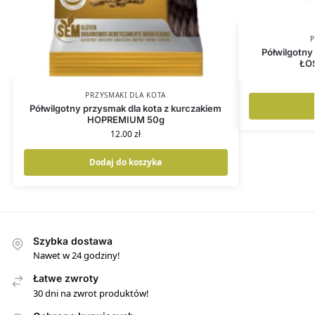
P
Półwilgotny
ŁO
PRZYSMAKI DLA KOTA
Półwilgotny przysmak dla kota z kurczakiem
HOPREMIUM 50g
12.00
zł
Dodaj do koszyka
Szybka dostawa
Nawet w 24 godziny!
Łatwe zwroty
30 dni na zwrot produktów!