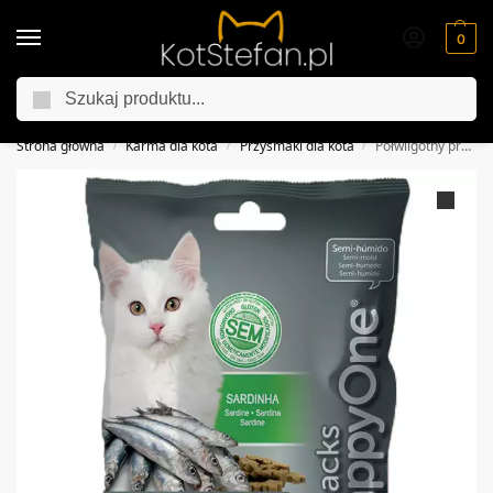
0
Szukaj
Jesienna promocja
25% rabatu z kodem „25procent”
Strona główna
Karma dla kota
Przysmaki dla kota
Półwilgotny przysmak dla kota happyone SARDYNKA 50g
/
/
/