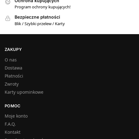
Ochrona kupujących
Program ochrony kupujących!
Bezpieczne płatności
Blik / Szybki przelew / Karty
ZAKUPY
O nas
Dostawa
Płatności
Zwroty
Karty upominkowe
POMOC
Moje konto
F.A.Q.
Kontakt