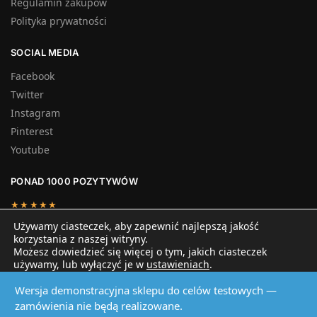
Regulamin zakupów
Polityka prywatności
SOCIAL MEDIA
Facebook
Twitter
Instagram
Pinterest
Youtube
PONAD 1000 POZYTYWÓW
★★★★★
„Doskonałe produkty i szubka dostawa. Polecam zakupy w tym
Używamy ciasteczek, aby zapewnić najlepszą jakość
sklepie.”
korzystania z naszej witryny.
Marek P.
Możesz dowiedzieć się więcej o tym, jakich ciasteczek
używamy, lub wyłączyć je w
ustawieniach
.
KotStefan.pl 2024 © Strony internetowe Paweł Jabłoński
Wersja demonstracyjna sklepu do celów testowych —
Akceptuję i przechodzę do serwisu
Odrzuć
zamówienia nie będą realizowane.
Zamknij panel powiadomień o ciasteczkach
Ustawienia