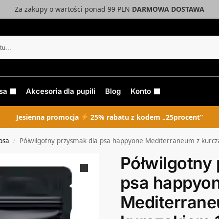
Za zakupy o wartości ponad 99 PLN
DARMOWA DOSTAWA
sa
Akcesoria dla pupili
Blog
Konto
Jesienna promocja
25% rabatu z kodem „25procent”
psa
Półwilgotny przysmak dla psa happyone Mediterraneum z kurc
/
Półwilgotny
psa happyo
Mediterrane