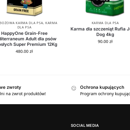
ŻBOŻOWA KARMA DLA PSA
,
KARMA
KARMA DLA PSA
DLA PSA
Karma dla szczeniąt Rufia J
HappyOne Grain-Free
Dog 4kg
iterraneum Adult dla psów
90.00
zł
osłych Super Premium 12Kg
480.00
zł
we zwroty
Ochrona kupujących
dni na zwrot produktów!
Program ochrony kupując
SOCIAL MEDIA