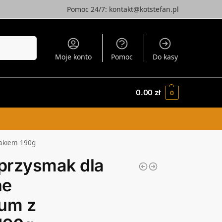
Pomoc 24/7: kontakt@kotstefan.pl
Szukaj
Moje konto
Pomoc
Do kasy
0.00
zł
0
zakiem 190g
 przysmak dla
ne
um z