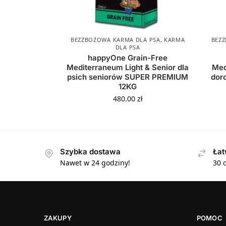
BEZŻBOŻOWA KARMA DLA PSA
,
KARMA
BEZ
DLA PSA
happyOne Grain-Free
Mediterraneum Light & Senior dla
Med
psich seniorów SUPER PREMIUM
dor
12KG
480.00
zł
Szybka dostawa
Łat
Nawet w 24 godziny!
30 
ZAKUPY
POMOC