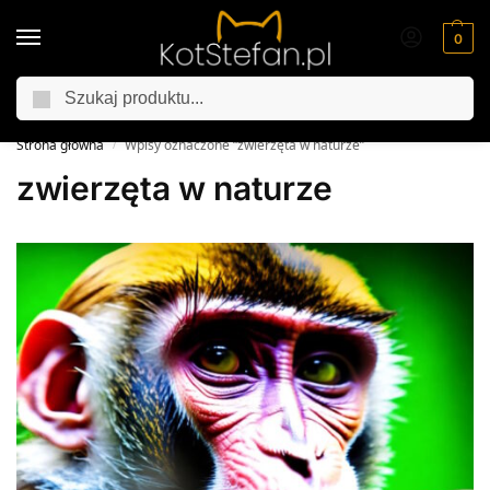
0
Szukaj
Jesienna promocja
25% rabatu z kodem „25procent”
Strona główna
Wpisy oznaczone “zwierzęta w naturze”
/
zwierzęta w naturze