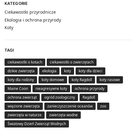
KATEGORIE
Ciekawostki przyrodnicze
Ekologia i ochrona przyrody
Koty
TAGI
ciekawostki o kotach
ciekawostki o zwierzętach
dzikie zwierzęta
ekologia
koty
koty dla dzieci
koty dla rodziny
koty domowe
koty Ragdoll
koty rasowe
Maine Coon
nieagresywne koty
ochrona przyrody
ochrona zwierząt
ogród zoologiczny
Ragdoll
więzione zwierzęta
zanieczyszczenie oceanów
zoo
zwierzęta w naturze
zwierzęta wodne
Światowy Dzień Zwierząt Wodnych